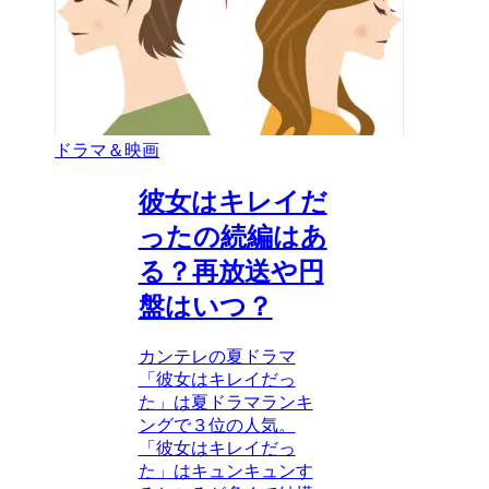
ドラマ＆映画
彼女はキレイだ
ったの続編はあ
る？再放送や円
盤はいつ？
カンテレの夏ドラマ
「彼女はキレイだっ
た」は夏ドラマランキ
ングで３位の人気。
「彼女はキレイだっ
た」はキュンキュンす