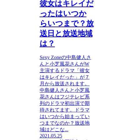
彼女はキレイだ
ったはいつか
らいつまで？放
送日と放送地域
は？
Sexy Zoneの中島健人さ
んと小芝風花さんがW
主演するドラマ「彼女
はキレイだった」が７
月から放送されます。
中島健人さんと小芝風
花さんはフジテレビ系
列のドラマ初出演で期
待されてます。ドラマ
はいつから始まってい
つまでなのか？放送地
域はどこな...
2021.05.25