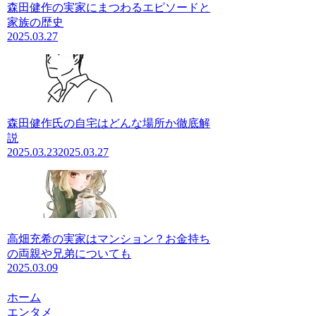
森田健作の実家にまつわるエピソードと
家族の歴史
2025.03.27
森田健作氏の自宅はどんな場所か徹底解
説
2025.03.23
2025.03.27
高畑充希の実家はマンション？お金持ち
の両親や兄弟についても
2025.03.09
ホーム
エンタメ