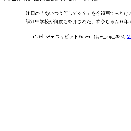
昨日の「あいつ今何してる？」を今録画でみたけ
福江中学校が何度も紹介された。春奈ちゃん６年４組だ
— 💛ｼｬｲﾆｽﾀ💙つりビットForever (@w_cup_2002)
Ma