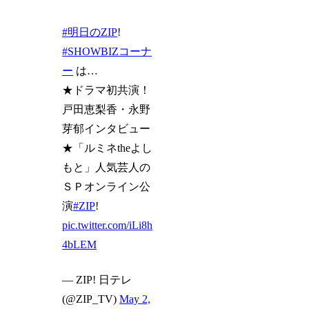
#明日のZIP
!
#SHOWBIZコーナ
ー
は…
★ドラマ初共演！
戸田恵梨香・永野
芽郁インタビュー
★「ルミネtheよし
もと」人気芸人の
ＳＰオンライン公
演
#ZIP
!
pic.twitter.com/iLi8h
4bLEM
— ZIP! 日テレ
(@ZIP_TV)
May 2,