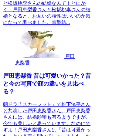
と松坂桃李さんの結婚なんて！とにか
く、戸田恵梨香さんと松坂桃李さんの結
婚となると、お互いの相性はいいのか気
になって調べました。電撃結...
戸田
恵梨香
戸田恵梨香 昔は可愛いかった？昔
と今の写真で顔の違いを見比べ
る？
朝ドラ「スカーレット」で松下洸平さん
と共演した戸田恵梨香さん。戸田恵梨香
さんには、結婚願望も有るようですが、
今でも美しいと思っています。なのにで
すよ！戸田恵梨香さんは「昔は可愛かっ