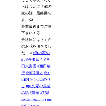
らはついに「俺の
家の話」最終回で
す。😂
是非最後までご覧
下さい！😉
最終日にはさくら
のお花を頂きまし
た！☺️
#俺の家の
話
#長瀬智也
#戸
田恵梨香
#西田敏
行
#桐谷健太
#永
山絢斗
#江口のり
こ
#俺の家の最後
の話
#俺家
#TBS
pic.twitter.com/Yma
k2W8MwA