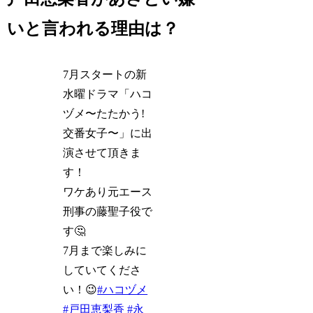
いと言われる理由は？
7月スタートの新
水曜ドラマ「ハコ
ヅメ〜たたかう!
交番女子〜」に出
演させて頂きま
す！
ワケあり元エース
刑事の藤聖子役で
す🤔
7月まで楽しみに
していてくださ
い！😉
#ハコヅメ
#戸田恵梨香
#永