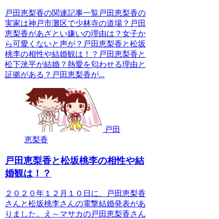
戸田恵梨香の関連記事一覧戸田恵梨香の
実家は神戸市灘区で少林寺の道場？戸田
恵梨香があざとい嫌いの理由は？女子か
ら可愛くないと声が？戸田恵梨香と松坂
桃李の相性や結婚観は！？戸田恵梨香と
松下洸平が結婚？熱愛を匂わせる理由と
証拠がある？戸田恵梨香が...
戸田
恵梨香
戸田恵梨香と松坂桃李の相性や結
婚観は！？
２０２０年１２月１０日に、戸田恵梨香
さんと松坂桃李さんの電撃結婚発表があ
りました。え～マサカの戸田恵梨香さん