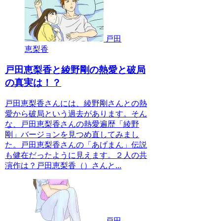
戸田
恵梨香
戸田恵梨香と綾野剛の熱愛と破局
の真実は！？
戸田恵梨香さんには、綾野剛さんとの熱
愛から破局という過去があります。そん
な、戸田恵梨香さんの熱愛遍歴「綾野
剛」バージョンを見つめ直してみまし
た。戸田恵梨香さんの「あげまん」伝説
も健在だったように見えます。２人の共
演作は？戸田恵梨香（）さんと...
戸田