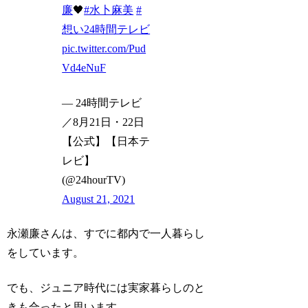
廉
🖤
#水卜麻美
#
想い24時間テレビ
pic.twitter.com/Pud
Vd4eNuF
— 24時間テレビ
／8月21日・22日
【公式】【日本テ
レビ】
(@24hourTV)
August 21, 2021
永瀬廉さんは、すでに都内で一人暮らし
をしています。
でも、ジュニア時代には実家暮らしのと
きも合ったと思います。