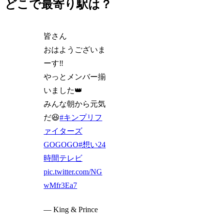
どこで最寄り駅は？
皆さん
おはようございま
ーす‼️
やっとメンバー揃
いました👑
みんな朝から元気
だ😆
#キンプリフ
ァイターズ
GOGOGO
#想い24
時間テレビ
pic.twitter.com/NG
wMfr3Ea7
— King & Prince