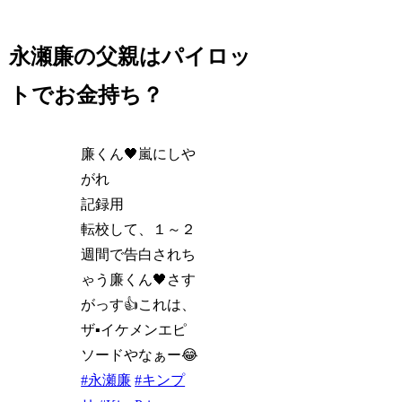
永瀬廉の父親はパイロッ
トでお金持ち？
廉くん🖤嵐にしや
がれ
記録用
転校して、１～２
週間で告白されち
ゃう廉くん🖤さす
がっす👍これは、
ザ▪イケメンエピ
ソードやなぁー😂
#永瀬廉
#キンプ