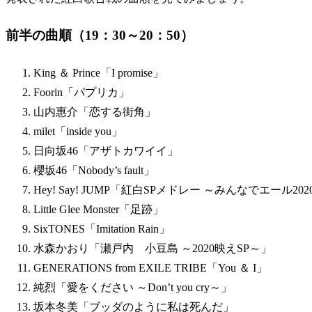
前半の曲順（19：30～20：50）
King ＆ Prince「I promise」
Foorin「パプリカ」
山内惠介「恋する街角」
milet「inside you」
日向坂46「アザトカワイイ」
櫻坂46「Nobody’s fault」
Hey! Say! JUMP「紅白SPメドレー ～みんなでエール20
Little Glee Monster「足跡」
SixTONES「Imitation Rain」
水森かおり「瀬戸内 小豆島 ～2020映えSP～」
GENERATIONS from EXILE TRIBE「You ＆ I」
純烈「愛をください ～Don’t you cry～」
坂本冬美「ブッダのように私は死んだ」