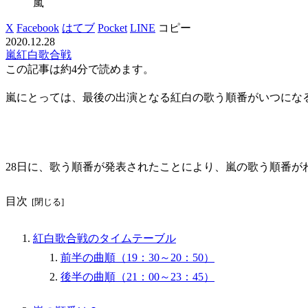
嵐
X
Facebook
はてブ
Pocket
LINE
コピー
2020.12.28
嵐
紅白歌合戦
この記事は
約4分
で読めます。
嵐にとっては、最後の出演となる紅白の歌う順番がいつにな
28日に、歌う順番が発表されたことにより、嵐の歌う順番が
目次
紅白歌合戦のタイムテーブル
前半の曲順（19：30～20：50）
後半の曲順（21：00～23：45）