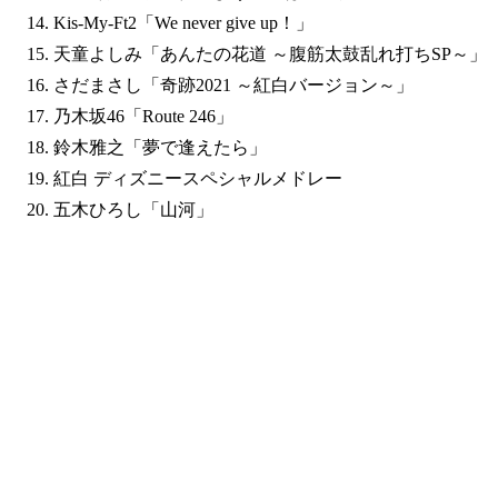
Kis-My-Ft2「We never give up！」
天童よしみ「あんたの花道 ～腹筋太鼓乱れ打ちSP～」
さだまさし「奇跡2021 ～紅白バージョン～」
乃木坂46「Route 246」
鈴木雅之「夢で逢えたら」
紅白 ディズニースペシャルメドレー
五木ひろし「山河」