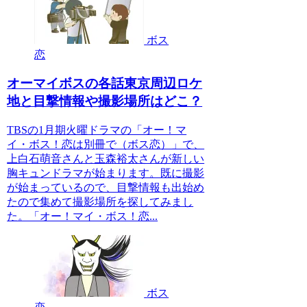
ボス
恋
オーマイボスの各話東京周辺ロケ
地と目撃情報や撮影場所はどこ？
TBSの1月期火曜ドラマの「オー！マ
イ・ボス！恋は別冊で（ボス恋）」で、
上白石萌音さんと玉森裕太さんが新しい
胸キュンドラマが始まります。既に撮影
が始まっているので、目撃情報も出始め
たので集めて撮影場所を探してみまし
た。「オー！マイ・ボス！恋...
ボス