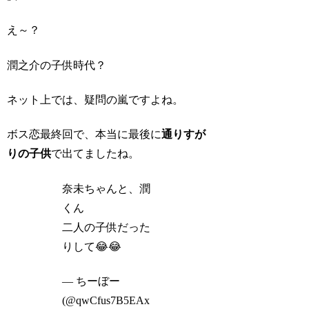
え～？
潤之介の子供時代？
ネット上では、疑問の嵐ですよね。
ボス恋最終回で、本当に最後に
通りすが
りの子供
で出てましたね。
奈未ちゃんと、潤
くん
二人の子供だった
りして😂😂
— ちーぼー
(@qwCfus7B5EAx