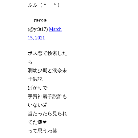
ふふ（＾＿＾）
— 𝘵𝘢𝘮𝘢 ︎
(@yt3t17)
March
15, 2021
ボス恋で検索した
ら
潤幼少期と潤奈未
子供説
ばかりで
宇賀神麗子説誰も
いない🤣
当たったら見られ
てた🙈❤
って思うわ笑