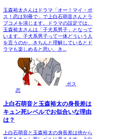
玉森裕太さんはドラマ「オー！マイ・ボ
ス！恋は別冊で」で上白石萌音さんとラ
ブコメを演じます。ドラマの設定では、
玉森裕太さんは「子犬系男子」となって
います。子犬系男子って一体どういう人
を言うのか、きちんと理解しているとド
ラマも楽しめると思い、き...
ボス
恋
上白石萌音と玉森裕太の身長差は
キュン死レベルでお似合いな理由
は？
上白石萌音と玉森裕太の身長差は傍から