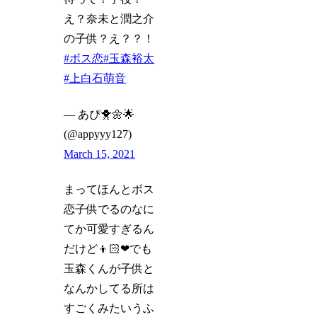
え？奈未と潤之介
の子供？え？？！
#ボス恋
#玉森裕太
#上白石萌音
— あぴ🐥🌼🌟
(@appyyy127)
March 15, 2021
まってほんとボス
恋子供でるのなに
てか可愛すぎるん
だけど👦🏻❤︎でも
玉森くんが子供と
なんかしてる所は
すごくみたいうふ