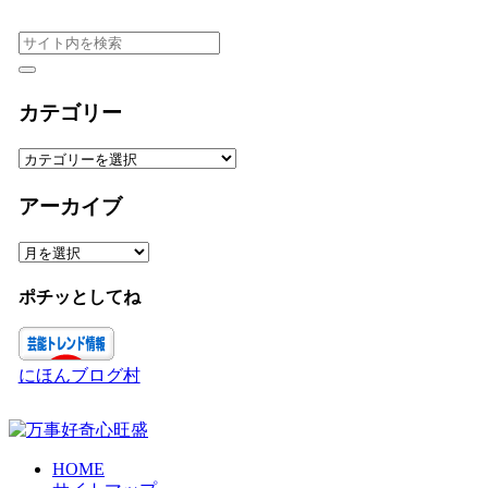
カテゴリー
カ
テ
ゴ
アーカイブ
リ
ー
ア
ー
カ
ポチッとしてね
イ
ブ
にほんブログ村
HOME