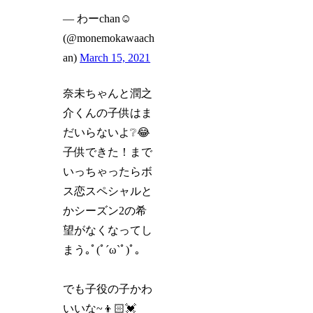
— わーchan☺︎︎︎︎
(@monemokawaach
an)
March 15, 2021
奈未ちゃんと潤之
介くんの子供はま
だいらないよ❔😂
子供できた！まで
いっちゃったらボ
ス恋スペシャルと
かシーズン2の希
望がなくなってし
まう｡ﾟ(ﾟ´ω`ﾟ)ﾟ｡
でも子役の子かわ
いいな~👦🏻💓