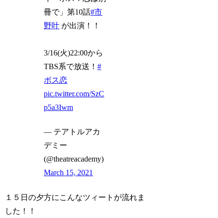
冊で」第10話
#市
野叶
が出演！！
3/16(火)22:00から
TBS系で放送！
#
ボス恋
pic.twitter.com/SzC
p5a3Iwm
— テアトルアカ
デミー
(@theatreacademy)
March 15, 2021
１５日の夕方にこんなツィートが流れま
した！！