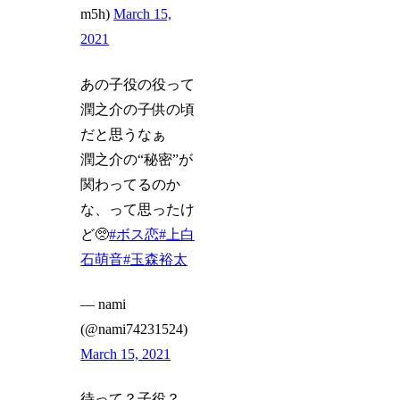
m5h)
March 15,
2021
あの子役の役って
潤之介の子供の頃
だと思うなぁ
潤之介の“秘密”が
関わってるのか
な、って思ったけ
ど🥺
#ボス恋
#上白
石萌音
#玉森裕太
— nami
(@nami74231524)
March 15, 2021
待って？子役？