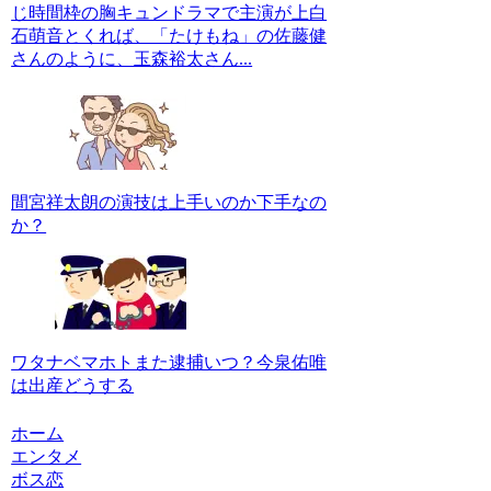
じ時間枠の胸キュンドラマで主演が上白
石萌音とくれば、「たけもね」の佐藤健
さんのように、玉森裕太さん...
間宮祥太朗の演技は上手いのか下手なの
か？
ワタナベマホトまた逮捕いつ？今泉佑唯
は出産どうする
ホーム
エンタメ
ボス恋