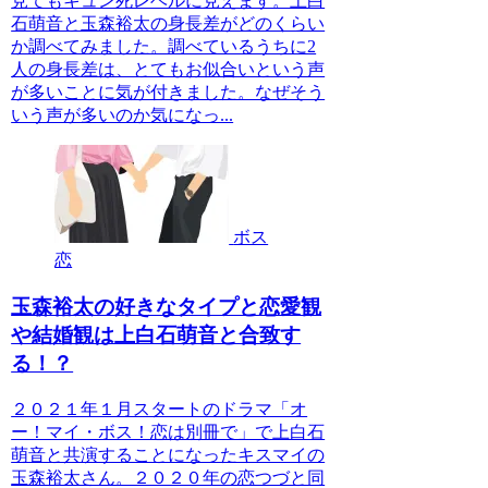
見てもキュン死レベルに見えます。上白
石萌音と玉森裕太の身長差がどのくらい
か調べてみました。調べているうちに2
人の身長差は、とてもお似合いという声
が多いことに気が付きました。なぜそう
いう声が多いのか気になっ...
ボス
恋
玉森裕太の好きなタイプと恋愛観
や結婚観は上白石萌音と合致す
る！？
２０２１年１月スタートのドラマ「オ
ー！マイ・ボス！恋は別冊で」で上白石
萌音と共演することになったキスマイの
玉森裕太さん。２０２０年の恋つづと同