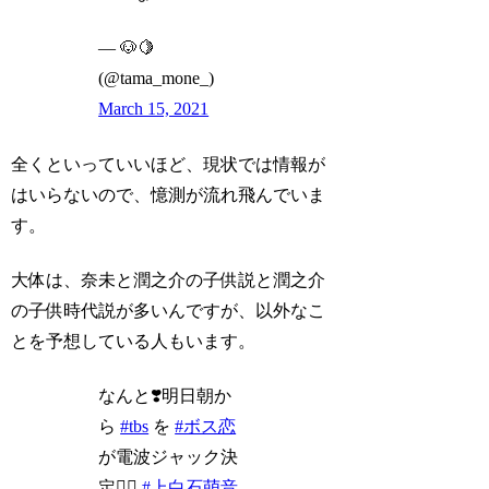
— 🐶🍋
(@tama_mone_)
March 15, 2021
全くといっていいほど、現状では情報が
はいらないので、憶測が流れ飛んでいま
す。
大体は、奈未と潤之介の子供説と潤之介
の子供時代説が多いんですが、以外なこ
とを予想している人もいます。
なんと❣️明日朝か
ら
#tbs
を
#ボス恋
が電波ジャック決
定🙋‍♀️
#上白石萌音