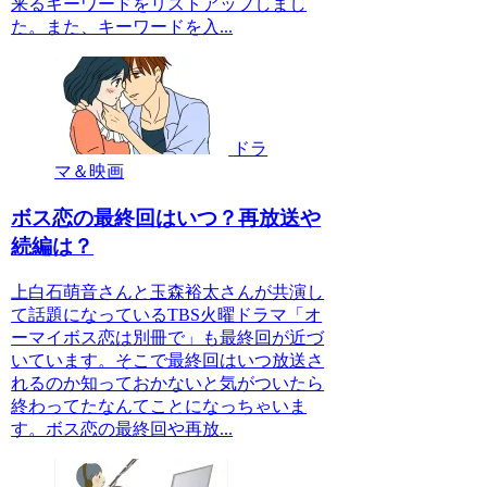
来るキーワードをリストアップしまし
た。また、キーワードを入...
ドラ
マ＆映画
ボス恋の最終回はいつ？再放送や
続編は？
上白石萌音さんと玉森裕太さんが共演し
て話題になっているTBS火曜ドラマ「オ
ーマイボス恋は別冊で」も最終回が近づ
いています。そこで最終回はいつ放送さ
れるのか知っておかないと気がついたら
終わってたなんてことになっちゃいま
す。ボス恋の最終回や再放...