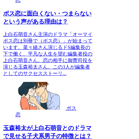
恋
ボス恋に面白くない・つまらない
という声がある理由は？
上白石萌音さん主演のドラマ「オーマイ
ボス恋は別冊で（ボス恋）」が始まって
います。菜々緒さん演じるドS編集長の
下で働く、平凡な人生を望む編集者役の
上白石萌音さん。恋の相手に御曹司役を
演じる玉森裕太さん。この3人が編集者
としてのサクセスストーリ...
ボス
恋
玉森裕太が上白石萌音とのドラマ
で見せる子犬系男子の特徴とは？