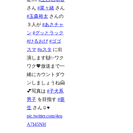
さん
#菜々緒
さん
#玉森裕太
さんの
３人が
#あさチャ
ン
#グッとラック
#ひるおび
#ゴゴ
スマ
#nスタ
に出
演します🙌✨ワク
ワク💖放送まで一
緒にカウントダウ
ンしましょうね🤗
💕写真は
#子犬系
男子
を目指す
#亜
生
さん☺️♥️
pic.twitter.com/4eq
A7I45NH