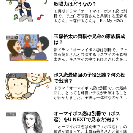
てみました...
歌唱力はどうなの？
１月期ドラマ「オー！マイ・ボス！恋は別
冊で」で上白石萌音さんと共演する玉森裕
太さん。玉森裕太さんは、Kis-My-Ft2のメ
ンバーなので当然歌だってうまいはず。と
思ったら「歌下手」なんて声があるので、
玉森裕太さんの歌声や歌唱力について調べ
玉森裕太の両親や兄弟の家族構成
玉森裕太
ま...
は？
新ドラマ「オーマイボス恋は別冊で」で上
白石萌音さんと共演するキスマイの玉森裕
太さん。キスマイの中でもひときわ光を放
つ玉森裕太さんの家族構成が気になって調
べてみました。玉森裕太さんのご両親のこ
とや兄弟のことについて調査してみます。
ボス恋最終回の子役は誰？何の役
ボス恋
玉森裕太の家...
で出演？
ドラマ「オーマイボス恋は別冊で」の最終
回に、とっても可愛い子役が出演すること
がわかりました。子役は一体誰なのか？そ
してどんな役で出演するのか？ネットで
は、奈未ちゃんと潤之介の子供ではとか
色々憶測が流れ飛んでいます。一体どんな
オーマイボス恋は別冊で（ボス
ボス恋
役で出演するんで...
恋）をU-NEXTで見る方法は？
「オーマイボス恋は別冊で（ボス恋）」の
放送が始まって、上白石萌音さんと菜々緒