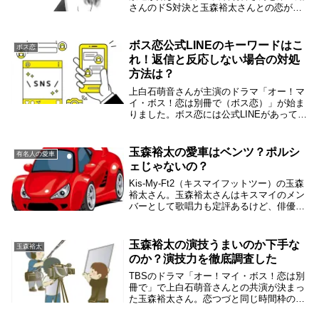
さんのドS対決と玉森裕太さんとの恋がど
うなっていくか楽しみです。ボス恋を見逃
したり過去話を見直したりしたくなること
ってありますよね。そういうときは、動画
ボス恋公式LINEのキーワードはこ
ボス恋
配信サービス...
れ！返信と反応しない場合の対処
方法は？
上白石萌音さんが主演のドラマ「オー！マ
イ・ボス！恋は別冊で（ボス恋）」が始ま
りました。ボス恋には公式LINEがあって、
あるキーワードを入力すると返事が返って
くるんです。そこで、返事が来るキーワー
ドをリストアップしました。また、キーワ
玉森裕太の愛車はベンツ？ポルシ
有名人の愛車
ードを入...
ェじゃないの？
Kis-My-Ft2（キスマイフットツー）の玉森
裕太さん。玉森裕太さんはキスマイのメン
バーとして歌唱力も定評あるけど、俳優と
しても人気があります。これだけ人気だと
玉森裕太さんの年収も桁違いで愛車も高級
車ですよね。調べたらベンツに乗っている
玉森裕太の演技うまいのか下手な
玉森裕太
と...
のか？演技力を徹底調査した
TBSのドラマ「オー！マイ・ボス！恋は別
冊で」で上白石萌音さんとの共演が決まっ
た玉森裕太さん。恋つづと同じ時間枠のラ
ブコメということで、佐藤健さんと比べら