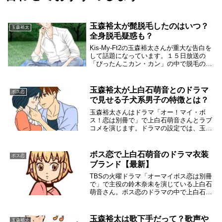
玉森裕太が髭脱毛したのはいつ？
玉森裕太
全身脱毛疑惑も？
Kis-My-Ft2の玉森裕太さんが重大な告白を
して話題になっています。１５日放送の
「ぴったんこカン・カン」の中で脱毛の話
題になった玉森裕太さんは、「ある部分の
脱毛」に関して触れてしまい、大騒ぎにな
った模様です。全身脱毛疑惑も含め調査し
玉森裕太が上白石萌音とのドラマ
ボス恋
てみ...
で見せる子犬系男子の特徴とは？
玉森裕太さんはドラマ「オー！マイ・ボ
ス！恋は別冊で」で上白石萌音さんとラブ
コメを演じます。ドラマの設定では、玉森
裕太さんは「子犬系男子」となっていま
す。子犬系男子って一体どういう人を言う
のか、きちんと理解しているとドラマも楽
ボス恋で上白石萌音のドラマ衣装
ボス恋
しめると思い、き...
ブランド【最新】
TBSの火曜ドラマ「オーマイボス恋は別冊
で」で主役の鈴木奈未を演じている上白石
萌音さん。ボス恋のドラマの中で上白石萌
音さんは素敵ですが着ている衣装も素敵で
す。そこで、ボス恋のドラマ中で上白石萌
音さんが着用している衣装ブランドを調べ
玉森裕太は歌下手だって？歌声や
玉森裕太