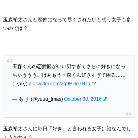
玉森裕太さんと恋仲になって尽くされたいと想う女子も多
いのでは？
玉森くんの恋愛観がいい男すぎてさらに好きになっ
ちゃううう。はあもう玉森くん好きすぎて困る……
( ´•̥̥̥ω•̥̥̥`)
pic.twitter.com/2q9PHe7H17
— あ す (@yuuu_tmas)
October 30, 2016
玉森裕太さんに毎日「好き」と言われる女子は誰なんでし
ょうかねぇ？