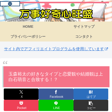
HOME
サイトマップ
プライバシーポリシー
コンタクト
サイト内でアフィリエイトプログラムを使用しています
玉森裕太の好きなタイプと恋愛観や結婚観は上
白石萌音と合致する！？
X
Facebook
はてブ
Pocket
LINE
コピー