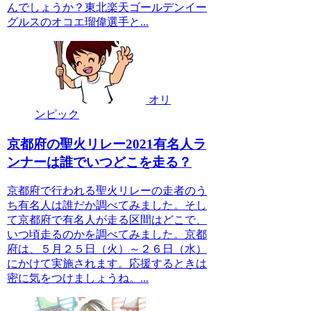
んでしょうか？東北楽天ゴールデンイー
グルスのオコエ瑠偉選手と...
オリ
ンピック
京都府の聖火リレー2021有名人ラ
ンナーは誰でいつどこを走る？
京都府で行われる聖火リレーの走者のう
ち有名人は誰だか調べてみました。そし
て京都府で有名人が走る区間はどこで、
いつ頃走るのかを調べてみました。京都
府は、５月２５日（火）～２６日（水）
にかけて実施されます。応援するときは
密に気をつけましょうね。...