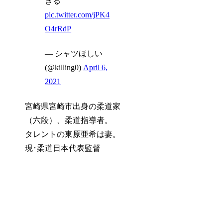
ぎる
pic.twitter.com/jPK4
O4rRdP
— シャツほしい
(@killing0)
April 6,
2021
宮崎県宮崎市出身の柔道家
（六段）、柔道指導者。
タレントの東原亜希は妻。
現･柔道日本代表監督