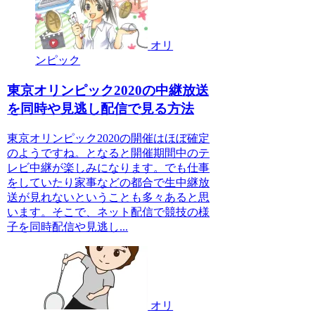
オリ
ンピック
東京オリンピック2020の中継放送
を同時や見逃し配信で見る方法
東京オリンピック2020の開催はほぼ確定
のようですね。となると開催期間中のテ
レビ中継が楽しみになります。でも仕事
をしていたり家事などの都合で生中継放
送が見れないということも多々あると思
います。そこで、ネット配信で競技の様
子を同時配信や見逃し...
オリ