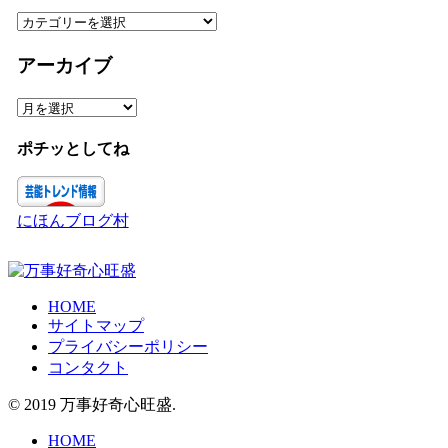
カ
テ
ゴ
アーカイブ
リ
ー
ア
ー
カ
ポチッとしてね
イ
ブ
にほんブログ村
HOME
サイトマップ
プライバシーポリシー
コンタクト
© 2019 万事好奇心旺盛.
HOME