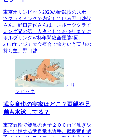
東京オリンピック2020の新競技のスポー
ツクライミングで内定している野口啓代
さん。野口啓代さんは、スポーツクライ
ミング界の第一人者として2019年までに
ボルダリングW杯年間総合優勝4回、
2018年アジア大会複合で金という実力の
持ち主。野口啓...
オリ
ンピック
武良竜也の実家はどこ？両親や兄
弟も水泳してる？
東京五輪で競泳の男子２００ｍ平泳ぎ決
勝に出場する武良竜也選手。武良竜也選