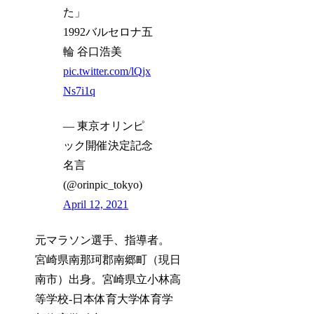
た」
1992バルセロナ五
輪 谷口浩美
pic.twitter.com/lQjx
Ns7i1q
— 東京オリンピ
ック開催決定記念
名言
(@orinpic_tokyo)
April 12, 2021
元マラソン選手、指導者。
宮崎県南那珂郡南郷町（現日
南市）出身。宮崎県立小林高
等学校-日本体育大学体育学