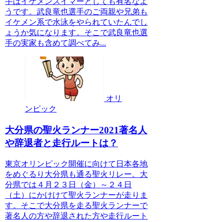
手はイケメンスイマーとしても有名なよ
うです。武良竜也選手のご両親や兄弟も
イケメン系で水泳をやられていたんでし
ょうか気になります。そこで武良竜也選
手の実家も含めて調べてみ...
オリ
ンピック
大分県の聖火ランナー2021著名人
や辞退者と走行ルートは？
東京オリンピック開催に向けて日本各地
をめぐるり大分県も通る聖火リレー。大
分県では４月２３日（金）～２４日
（土）にかけけて聖火ランナーが走りま
す。そこで大分県を走る聖火ランナーで
著名人の方や辞退された方や走行ルート