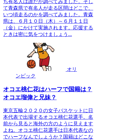
ち有名人は誰だか調べてみました。そし
て青森県で有名人が走る区間はどこで、
いつ頃走るのかを調べてみました。青森
県は、６月１０日（木）～６月１１日
（金）にかけて実施されます。応援する
ときは密に気をつけましょう...
オリ
ンピック
オコエ桃仁花はハーフで国籍は？
オコエ瑠偉と兄妹？
東京五輪２０２０の女子バスケットに日
本代表で出場するオコエ桃仁花選手。名
前から見ると海外の方のように見えます
よね。オコエ桃仁花選手は日本代表なの
でハーフなんでしょうか？国籍はどこな