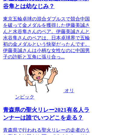
谷隼とは幼なじみ？
東京五輪卓球の混合ダブルスで競合中国
を破って金メダルを獲得した伊藤美誠さ
んと水谷隼さんのペア。伊藤美誠さんと
水谷隼さんのペアは、日本卓球界で五輪
初の金メダルという快挙だったんです。
伊藤美誠さんは小柄な女性なのに中国男
子の許昕と互角に張り合っ...
オリ
ンピック
青森県の聖火リレー2021有名人ラ
ンナーは誰でいつどこを走る？
青森県で行われる聖火リレーの走者のう