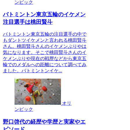
ンピック
バトミントン東京五輪のイケメン
注目選手は桃田賢斗
バトミントン東京五輪の注目選手の中で
もダントツイケメンと言われる桃田賢斗
さん。桃田賢斗さんのイケメンぶりやは
気になります。そこで桃田賢斗さんのイ
ケメンぶりや現在の戦歴などから東京五
輪でのメダルへの距離について調べてみ
ました。バトミントンイケ...
オリ
ンピック
野口啓代の経歴や学歴と実家やエ
ピソード