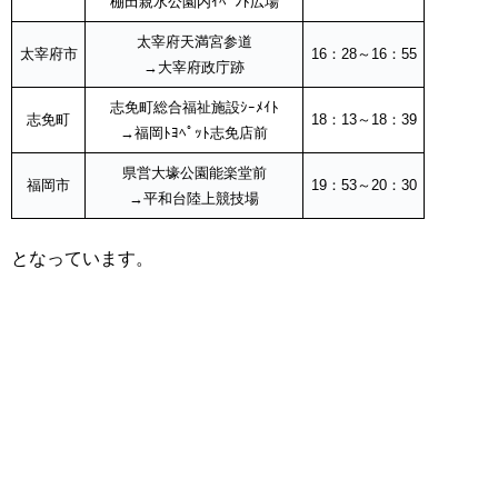
棚田親水公園内ｲﾍﾞﾝﾄ広場
太宰府天満宮参道
太宰府市
16：28～16：55
→大宰府政庁跡
志免町総合福祉施設ｼｰﾒｲﾄ
志免町
18：13～18：39
→福岡ﾄﾖﾍﾟｯﾄ志免店前
県営大壕公園能楽堂前
福岡市
19：53～20：30
→平和台陸上競技場
となっています。