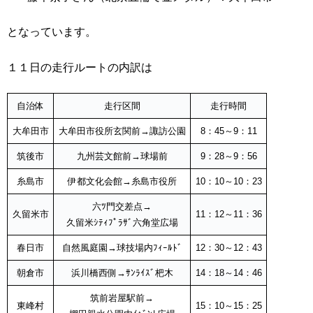
となっています。
１１日の走行ルートの内訳は
自治体
走行区間
走行時間
大牟田市
大牟田市役所玄関前→諏訪公園
8：45～9：11
筑後市
九州芸文館前→球場前
9：28～9：56
糸島市
伊都文化会館→糸島市役所
10：10～10：23
六ﾂ門交差点→
久留米市
11：12～11：36
久留米ｼﾃｨﾌﾟﾗｻﾞ六角堂広場
春日市
自然風庭園→球技場内ﾌｨｰﾙﾄﾞ
12：30～12：43
朝倉市
浜川橋西側→ｻﾝﾗｲｽﾞ杷木
14：18～14：46
筑前岩屋駅前→
東峰村
15：10～15：25