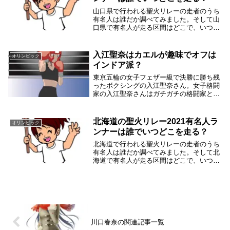
山口県で行われる聖火リレーの走者のうち
有名人は誰だか調べてみました。そして山
口県で有名人が走る区間はどこで、いつ頃
走るのかを調べてみました。山口県は、５
月１３日（木）～１４日（金）にかけて実
施されます。応援するときは密に気をつけ
入江聖奈はカエルが趣味でオフは
オリンピック
ましょうね。...
インドア派？
東京五輪の女子フェザー級で決勝に勝ち残
ったボクシングの入江聖奈さん。女子格闘
家の入江聖奈さんはガチガチの格闘家と思
いきや、趣味はカエルというので意外な感
じです。入江聖奈さんはガチなアスリート
の反面オフはインドア派でカエルが好きな
北海道の聖火リレー2021有名人ラ
オリンピック
かわいい面が...
ンナーは誰でいつどこを走る？
北海道で行われる聖火リレーの走者のうち
有名人は誰だか調べてみました。そして北
海道で有名人が走る区間はどこで、いつ頃
走るのかを調べてみました。北海道は、６
月１３日（日）～６月１４日（月）にかけ
て実施されます。応援するときは密に気を
つけましょう...
川口春奈の関連記事一覧