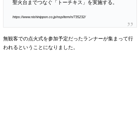
聖火台までつなぐ「トーチキス」を実施する。
https://www.nishinippon.co.jp/nsp/item/n/735232/
無観客での点火式を参加予定だったランナーが集まって行
われるということになりました。