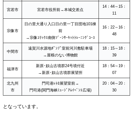
14：44～15：
宮若市
宮若市役所前→本城交差点
11
日の里大通り入口日の里一丁目団地101棟
16：22～16：
宗像市
前
48
→宗像ﾕﾘｯｸｽ南側ｿﾞｰﾝｻｰｷｯﾄﾄﾚｰﾆﾝｸﾞｺｰｽ
遠賀川水源地ﾎﾟﾝﾌﾟ室前河川敷駐車場
18：15～18：
中間市
→屋根のない博物館
39
新原･奴山古墳群24号墳付近
18：54～19：
福津市
→新原･奴山古墳群展望所
07
北九州
門司港ﾚﾄﾛ展望室前→
20：04～20：
市
門司港(関門海峡ﾐｭｰｼﾞｱﾑｲﾍﾞﾝﾄ広場)
30
となっています。