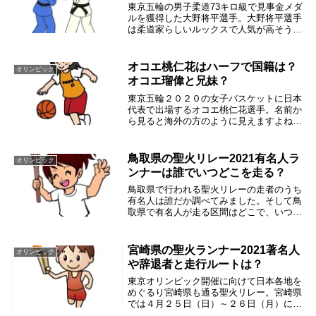
東京五輪の男子柔道73キロ級で見事金メダ
ルを獲得した大野将平選手。大野将平選手
は柔道家らしいルックスで人気が高そうで
す。そこで、大野将平選手の結婚相手や好
きな彼女のタイプなどについて調べてみま
した。大野将平の結婚相手は？東京五輪の
オコエ桃仁花はハーフで国籍は？
オリンピック
柔道73キ...
オコエ瑠偉と兄妹？
東京五輪２０２０の女子バスケットに日本
代表で出場するオコエ桃仁花選手。名前か
ら見ると海外の方のように見えますよね。
オコエ桃仁花選手は日本代表なのでハーフ
なんでしょうか？国籍はどこなんでしょう
か？東北楽天ゴールデンイーグルスのオコ
鳥取県の聖火リレー2021有名人ラ
オリンピック
エ瑠偉選手と...
ンナーは誰でいつどこを走る？
鳥取県で行われる聖火リレーの走者のうち
有名人は誰だか調べてみました。そして鳥
取県で有名人が走る区間はどこで、いつ頃
走るのかを調べてみました。鳥取県は、５
月２１日（金）～２２日（土）にかけて実
施されます。応援するときは密に気をつけ
宮崎県の聖火ランナー2021著名人
オリンピック
ましょうね。...
や辞退者と走行ルートは？
東京オリンピック開催に向けて日本各地を
めぐるり宮崎県も通る聖火リレー。宮崎県
では４月２５日（日）～２６日（月）にか
けけて聖火ランナーが走ります。そこで宮