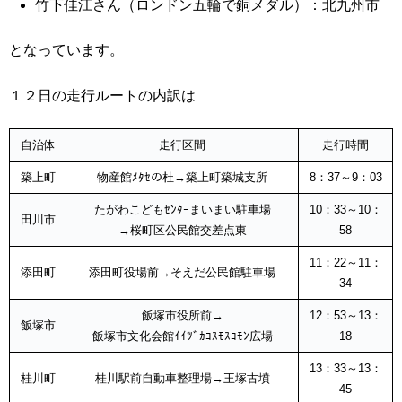
竹下佳江さん（ロンドン五輪で銅メダル）：北九州市
となっています。
１２日の走行ルートの内訳は
自治体
走行区間
走行時間
築上町
物産館ﾒﾀｾの杜→築上町築城支所
8：37～9：03
たがわこどもｾﾝﾀｰまいまい駐車場
10：33～10：
田川市
→桜町区公民館交差点東
58
11：22～11：
添田町
添田町役場前→そえだ公民館駐車場
34
飯塚市役所前→
12：53～13：
飯塚市
飯塚市文化会館ｲｲﾂﾞｶｺｽﾓｽｺﾓﾝ広場
18
13：33～13：
桂川町
桂川駅前自動車整理場→王塚古墳
45