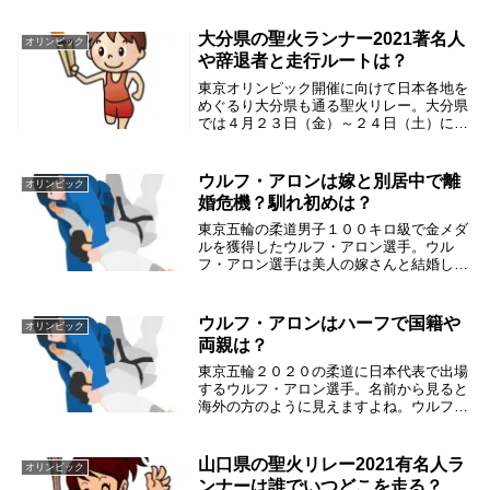
崎県を走る聖火ランナーで著名人の方や辞
退された方や走行ルートについて調べまし
大分県の聖火ランナー2021著名人
オリンピック
た。宮崎県の...
や辞退者と走行ルートは？
東京オリンピック開催に向けて日本各地を
めぐるり大分県も通る聖火リレー。大分県
では４月２３日（金）～２４日（土）にか
けけて聖火ランナーが走ります。そこで大
分県を走る聖火ランナーで著名人の方や辞
退された方や走行ルートについて調べまし
ウルフ・アロンは嫁と別居中で離
オリンピック
た。大分県の...
婚危機？馴れ初めは？
東京五輪の柔道男子１００キロ級で金メダ
ルを獲得したウルフ・アロン選手。ウル
フ・アロン選手は美人の嫁さんと結婚して
いるそうです。でも調べたらウルフ・アロ
ン選手は嫁さんとは別居中で離婚危機を抱
えているようなんです。ウルフ・アロン選
ウルフ・アロンはハーフで国籍や
オリンピック
手の別居の理由...
両親は？
東京五輪２０２０の柔道に日本代表で出場
するウルフ・アロン選手。名前から見ると
海外の方のように見えますよね。ウルフ・
アロン選手は日本代表なのでハーフなんで
しょうか？国籍はどこなんでしょうか？そ
んな疑問について調べてみました。ウル
山口県の聖火リレー2021有名人ラ
オリンピック
フ・アロンはハ...
ンナーは誰でいつどこを走る？