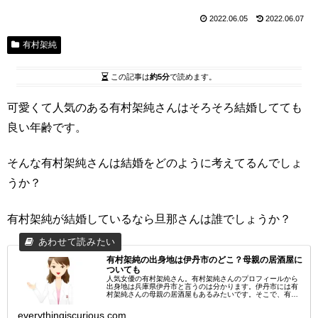
2022.06.05
2022.06.07
有村架純
この記事は
約5分
で読めます。
可愛くて人気のある有村架純さんはそろそろ結婚してても
良い年齢です。
そんな有村架純さんは結婚をどのように考えてるんでしょ
うか？
有村架純が結婚しているなら旦那さんは誰でしょうか？
有村架純の出身地は伊丹市のどこ？母親の居酒屋に
ついても
人気女優の有村架純さん。有村架純さんのプロフィールから
出身地は兵庫県伊丹市と言うのは分かります。伊丹市には有
村架純さんの母親の居酒屋もあるみたいです。そこで、有村
架純さんの出身地について詳しく調べてみました。有村架純
の出身地は伊丹市のどこ？...
everythingiscurious.com