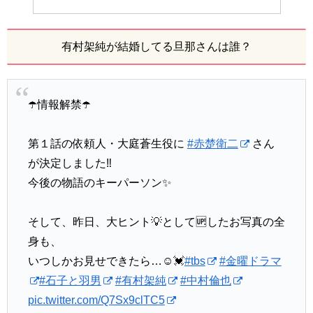
有村架純が結婚してる旦那さんは誰？
☂️情報解禁☂️
第１話の依頼人・大庭蒼生役に
#赤楚衛二
さん
が決定しました‼️
今後の物語のキーパーソン✨
そして、昨日、大ヒント💡として🆙したお写真の全
身も、
いつしかお見せできたら…☺️💓
#tbs
#金曜ドラマ
#石子と羽男
#有村架純
#中村倫也
pic.twitter.com/Q7Sx9clTC5