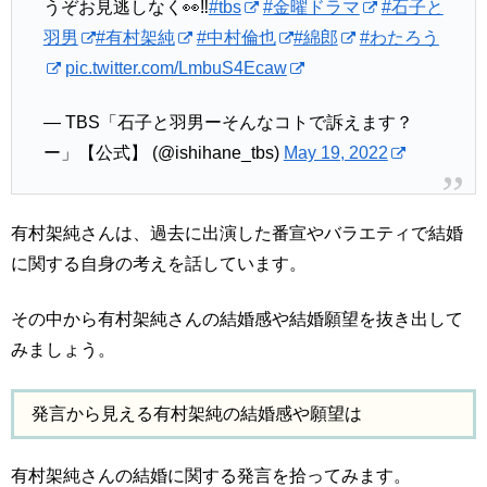
うぞお見逃しなく👀‼︎
#tbs
#金曜ドラマ
#石子と
羽男
#有村架純
#中村倫也
#綿郎
#わたろう
pic.twitter.com/LmbuS4Ecaw
— TBS「石子と羽男ーそんなコトで訴えます？
ー」【公式】 (@ishihane_tbs)
May 19, 2022
有村架純さんは、過去に出演した番宣やバラエティで結婚
に関する自身の考えを話しています。
その中から有村架純さんの結婚感や結婚願望を抜き出して
みましょう。
発言から見える有村架純の結婚感や願望は
有村架純さんの結婚に関する発言を拾ってみます。