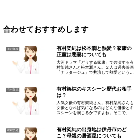
合わせておすすめします
有村架純は松本潤と熱愛？家康の
有村架純
正室は悪妻についても
大河ドラマ「どうする家康」で共演する有
村架純さんと松本潤さん。２人は過去映画
「ナラタージュ」で共演して熱愛という噂
が流れました。大河ドラマ「どうする家
康」で再び共演する有村架純さんと松本潤
さんに、再び熱愛の噂は出るんでしょう
有村架純のキスシーン歴代お相手
有村架純
か？有村架純は松...
は？
人気女優の有村架純さん。有村架純さんも
女優となれば気になるのはどんな俳優とキ
スシーンを演じるかですよね。そこで、有
村架純さんの歴代のキスシーンのお相手に
ついて調べてみました。有村架純とキスシ
ーン演じた相手は？有村架純さんが恋愛ド
有村架純の出身地は伊丹市のど
有村架純
ラマや映画に...
こ？母親の居酒屋についても