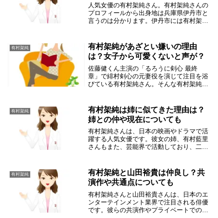
人気女優の有村架純さん。有村架純さんの
プロフィールから出身地は兵庫県伊丹市と
言うのは分かります。伊丹市には有村架純
さんの母親の居酒屋もあるみたいです。そ
こで、有村架純さんの出身地について詳し
く調べてみました。有村架純の出身地は伊
有村架純があざとい嫌いの理由
有村架純
丹市のどこ？...
は？女子から可愛くないと声が？
佐藤健くん主演の「るろうに剣心 最終
章」で緋村剣心の元妻役を演じて注目を浴
びている有村架純さん。そんな有村架純さ
んについて調べてみると「あざとい」とか
「嫌い」というアンチ系の声が見られま
す。特に女子からの「可愛くない」と言う
有村架純は姉に似てきた理由は？
有村架純
声が多いようです...
姉との仲や現在についても
有村架純さんは、日本の映画やドラマで活
躍する人気女優です。彼女の姉、有村藍里
さんもまた、芸能界で活動しており、二人
の関係や外見の変化が注目されています。
最近では、二人がますます似てきたと話題
になっており、ファンやメディアの間でも
有村架純と山田裕貴は仲良し？共
有村架純
注目を集めて...
演作や共通点についても
有村架純さんと山田裕貴さんは、日本のエ
ンターテインメント業界で注目される俳優
です。彼らの共演作やプライベートでの関
係性について、多くのファンが興味を持っ