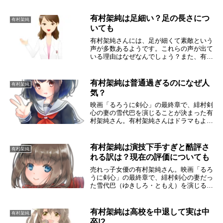
ています。この記事では、2人の共演作や
仲良しと言われる理由、仕事に対する思い
有村架純は足細い？足の長さにつ
有村架純
入れの共通点...
いても
有村架純さんには、足が細くて素敵という
声が多数あるようです。これらの声が出て
いる理由はなぜなんでしょう？また、有村
架純さんの足には驚きの事実があるという
んです。有村架純は足細い？有村架純さん
の足について細いという声があるようです
有村架純は普通過ぎるのになぜ人
有村架純
が、少し拾っ...
気？
映画「るろうに剣心」の最終章で、緋村剣
心の妻の雪代巴を演じることが決まった有
村架純さん。有村架純さんはドラマもよく
出ているので、あちこちで目にします。女
優さんですから公に出る画像はメイクもバ
ッチリで、とってもきれいな方ですよね。
有村架純は演技下手すぎと酷評さ
有村架純
でも、インタ...
れる訳は？現在の評価についても
売れっ子女優の有村架純さん。映画「るろ
うに剣心」の最終章で、緋村剣心の妻だっ
た雪代巴（ゆきしろ・ともえ）を演じるこ
とが決まった有村架純さん。ところが有村
架純さんの演技力について、「演技力がな
い」とか「演技が下手すぎ」と一部では酷
有村架純は高校を中退して実は中
有村架純
評されていま...
卒!?