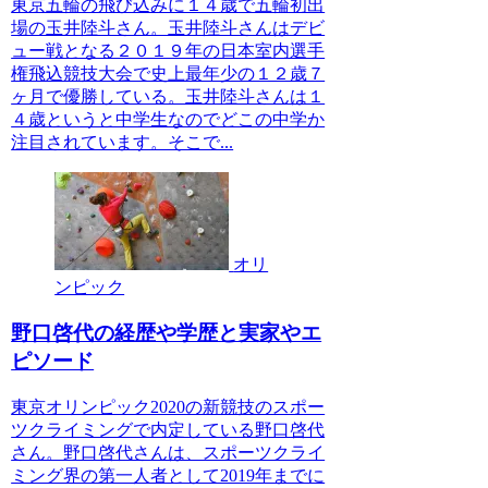
東京五輪の飛び込みに１４歳で五輪初出
場の玉井陸斗さん。玉井陸斗さんはデビ
ュー戦となる２０１９年の日本室内選手
権飛込競技大会で史上最年少の１２歳７
ヶ月で優勝している。玉井陸斗さんは１
４歳というと中学生なのでどこの中学か
注目されています。そこで...
オリ
ンピック
野口啓代の経歴や学歴と実家やエ
ピソード
東京オリンピック2020の新競技のスポー
ツクライミングで内定している野口啓代
さん。野口啓代さんは、スポーツクライ
ミング界の第一人者として2019年までに