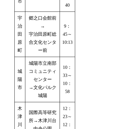
市
40
宇
郷之口会館前
治
→
9：
田
宇治田原町総
45～
原
合文化センタ
10:13
町
ー前
城陽市立南部
10：
城
コミュニティ
33～
陽
センター
10：
市
→文化パルク
58
城陽
木
12：
国際高等研究
津
23～
所→木津川台
川
12：
中央公園