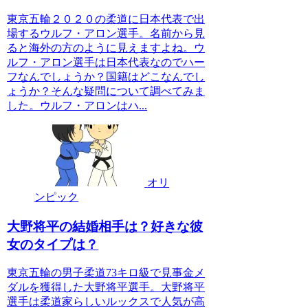
東京五輪２０２０の柔道に日本代表で出
場するウルフ・アロン選手。名前から見
ると海外の方のように見えますよね。ウ
ルフ・アロン選手は日本代表なのでハー
フなんでしょうか？国籍はどこなんでし
ょうか？そんな疑問について調べてみま
した。ウルフ・アロンはハ...
オリ
ンピック
大野将平の結婚相手は？好きな彼
女のタイプは？
東京五輪の男子柔道73キロ級で見事金メ
ダルを獲得した大野将平選手。大野将平
選手は柔道家らしいルックスで人気が高