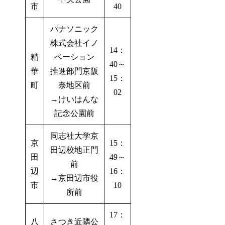
市
40
パナソニック
株式会社イノ
14：
精
ベーション
40～
華
推進部門京阪
15：
町
奈地区前
02
→けいはんな
記念公園前
同志社大学京
京
15：
田辺校地正門
田
49～
前
辺
16：
→京田辺市役
市
10
所前
17：
八
さつき近隣公