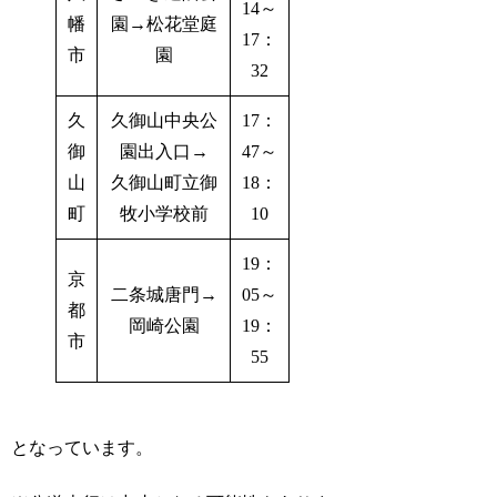
14～
幡
園→松花堂庭
17：
市
園
32
久
久御山中央公
17：
御
園出入口→
47～
山
久御山町立御
18：
町
牧小学校前
10
19：
京
二条城唐門→
05～
都
岡崎公園
19：
市
55
となっています。