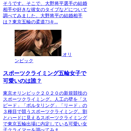
そうです。そこで、大野将平選手の結婚
相手や好きな彼女のタイプなどについて
調べてみました。大野将平の結婚相手
は？東京五輪の柔道73キ...
オリ
ンピック
スポーツクライミング五輪女子で
可愛いのは誰？
東京オリンピック２０２０の新規競技の
スポーツクライミング。人工の壁を「ス
ピード」「ボルタリング」「リード」の
３種目で競うスポーツクライミング。割
とハードに見えるスポーツクライミング
で東京五輪出場に内定している可愛い女
子クライマーを調べてみま...