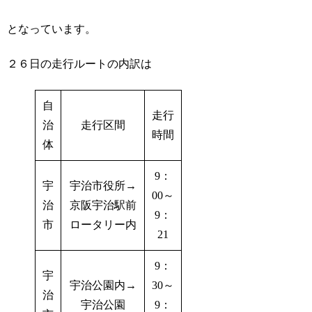
となっています。
２６日の走行ルートの内訳は
自
走行
治
走行区間
時間
体
9：
宇
宇治市役所→
00～
治
京阪宇治駅前
9：
市
ロータリー内
21
9：
宇
宇治公園内→
30～
治
宇治公園
9：