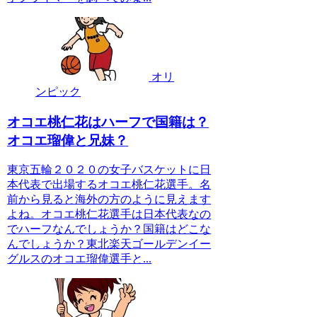
オリ
ンピック
オコエ桃仁花はハーフで国籍は？
オコエ瑠偉と兄妹？
東京五輪２０２０の女子バスケットに日
本代表で出場するオコエ桃仁花選手。名
前から見ると海外の方のように見えます
よね。オコエ桃仁花選手は日本代表なの
でハーフなんでしょうか？国籍はどこな
んでしょうか？東北楽天ゴールデンイー
グルスのオコエ瑠偉選手と...