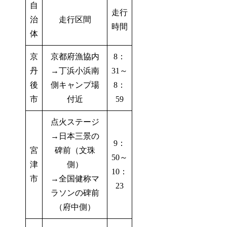
自
走行
治
走行区間
時間
体
京
京都府漁協内
8：
丹
→丁浜小浜南
31～
後
側キャンプ場
8：
市
付近
59
点火ステージ
→日本三景の
9：
宮
碑前（文珠
50～
津
側）
10：
市
→全国健称マ
23
ラソンの碑前
（府中側）