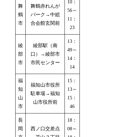
10：
舞
舞鶴赤れんが
56～
鶴
パーク→中総
11：
市
合会館玄関前
23
13：
綾
綾部駅（南
49～
部
口）→綾部市
14：
市
市民センター
14
福
15：
福知山市役所
知
13～
駐車場→福知
山
15：
山市役所前
市
46
長
18：
岡
西ノ口交差点
08～