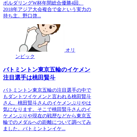
ボルダリングW杯年間総合優勝4回、
2018年アジア大会複合で金という実力の
持ち主。野口啓...
オリ
ンピック
バトミントン東京五輪のイケメン
注目選手は桃田賢斗
バトミントン東京五輪の注目選手の中で
もダントツイケメンと言われる桃田賢斗
さん。桃田賢斗さんのイケメンぶりやは
気になります。そこで桃田賢斗さんのイ
ケメンぶりや現在の戦歴などから東京五
輪でのメダルへの距離について調べてみ
ました。バトミントンイケ...