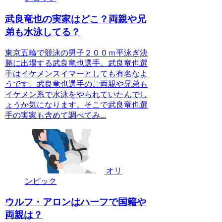
武良竜也の実家はどこ？両親や兄
弟も水泳してる？
東京五輪で競泳の男子２００ｍ平泳ぎ決
勝に出場する武良竜也選手。武良竜也選
手はイケメンスイマーとしても有名なよ
うです。武良竜也選手のご両親や兄弟も
イケメン系で水泳をやられていたんでし
ょうか気になります。そこで武良竜也選
手の実家も含めて調べてみ...
オリ
ンピック
ウルフ・アロンはハーフで国籍や
両親は？