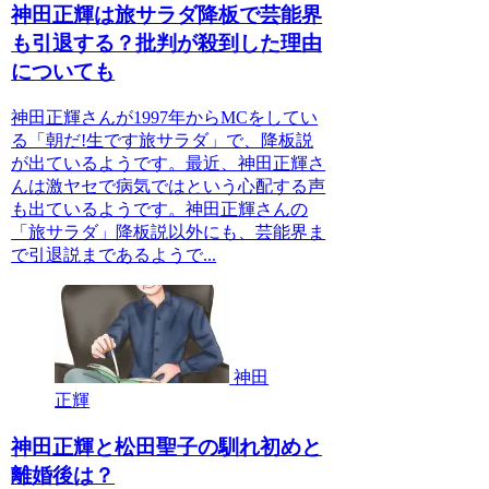
神田正輝は旅サラダ降板で芸能界
も引退する？批判が殺到した理由
についても
神田正輝さんが1997年からMCをしてい
る「朝だ!生です旅サラダ」で、降板説
が出ているようです。最近、神田正輝さ
んは激ヤセで病気ではという心配する声
も出ているようです。神田正輝さんの
「旅サラダ」降板説以外にも、芸能界ま
で引退説まであるようで...
神田
正輝
神田正輝と松田聖子の馴れ初めと
離婚後は？