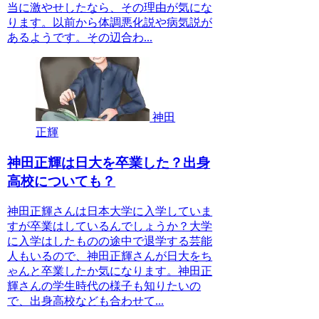
当に激やせしたなら、その理由が気にな
ります。以前から体調悪化説や病気説が
あるようです。その辺合わ...
神田
正輝
神田正輝は日大を卒業した？出身
高校についても？
神田正輝さんは日本大学に入学していま
すが卒業はしているんでしょうか？大学
に入学はしたものの途中で退学する芸能
人もいるので、神田正輝さんが日大をち
ゃんと卒業したか気になります。神田正
輝さんの学生時代の様子も知りたいの
で、出身高校なども合わせて...