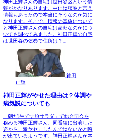
神田正輝さんの自宅は世田谷区という情
報がかなりあります。中には弦巻と言う
情報もあったので本当にそうなのか気に
なります。そこで、情報の真偽について
と神田正輝さんの自宅は豪邸なのかにつ
いても調べてみました。神田正輝の自宅
は世田谷の弦巻で住所は？...
神田
正輝
神田正輝がやせた理由は？体調や
病気説についても
「朝だ!生です旅サラダ」で総合司会を
務める神田正輝さん。同番組に出演した
姿から「激ヤセ」したんではないかと噂
が出ているようです。神田正輝さんが本