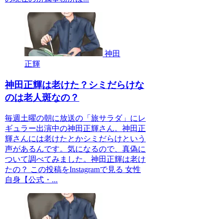
神田
正輝
神田正輝は老けた？シミだらけな
のは老人斑なの？
毎週土曜の朝に放送の「旅サラダ」にレ
ギュラー出演中の神田正輝さん。神田正
輝さんには老けたとかシミだらけという
声があるんです。気になるので、真偽に
ついて調べてみました。神田正輝は老け
たの？ この投稿をInstagramで見る 女性
自身【公式・...