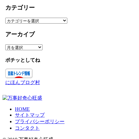
カテゴリー
カ
テ
ゴ
アーカイブ
リ
ー
ア
ー
カ
ポチッとしてね
イ
ブ
にほんブログ村
HOME
サイトマップ
プライバシーポリシー
コンタクト