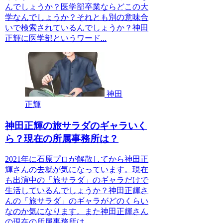
んでしょうか？医学部卒業ならどこの大
学なんでしょうか？それとも別の意味合
いで検索されているんでしょうか？神田
正輝に医学部というワード...
神田
正輝
神田正輝の旅サラダのギャラいく
ら？現在の所属事務所は？
2021年に石原プロが解散してから神田正
輝さんの去就が気になっています。現在
も出演中の「旅サラダ」のギャラだけで
生活しているんでしょうか？神田正輝さ
んの「旅サラダ」のギャラがどのくらい
なのか気になります。また神田正輝さん
の現在の所属事務所は...