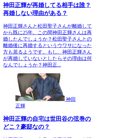
神田正輝が再婚してる相手は誰？
再婚しない理由がある？
神田正輝さんと松田聖子さんが離婚して
から既に25年。この間神田正輝さんは再
婚したんでしょうか？松田聖子さんとの
離婚後に再婚するというウワサになった
方も居るようです。もし、神田正輝さん
が再婚していないとしたらその理由は何
なんでしょうか？神田正...
神田
正輝
神田正輝の自宅は世田谷の弦巻の
どこ？豪邸なの？