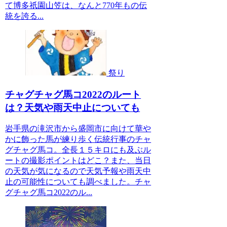
て博多祇園山笠は、なんと770年もの伝
統を誇る...
祭り
チャグチャグ馬コ2022のルート
は？天気や雨天中止についても
岩手県の滝沢市から盛岡市に向けて華や
かに飾った馬が練り歩く伝統行事のチャ
グチャグ馬コ。全長１５キロにも及ぶル
ートの撮影ポイントはどこ？また、当日
の天気が気になるので天気予報や雨天中
止の可能性についても調べました。チャ
グチャグ馬コ2022のル...