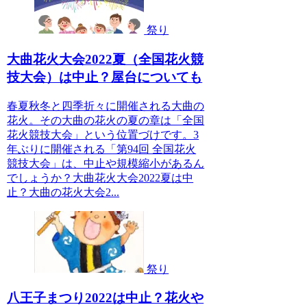
祭り
大曲花火大会2022夏（全国花火競
技大会）は中止？屋台についても
春夏秋冬と四季折々に開催される大曲の
花火。その大曲の花火の夏の章は「全国
花火競技大会」という位置づけです。3
年ぶりに開催される「第94回 全国花火
競技大会」は、中止や規模縮小があるん
でしょうか？大曲花火大会2022夏は中
止？大曲の花火大会2...
祭り
八王子まつり2022は中止？花火や