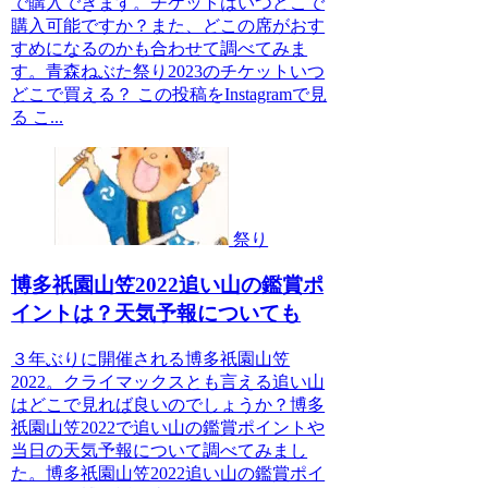
で購入できます。チケットはいつどこで
購入可能ですか？また、どこの席がおす
すめになるのかも合わせて調べてみま
す。青森ねぶた祭り2023のチケットいつ
どこで買える？ この投稿をInstagramで見
る こ...
祭り
博多祇園山笠2022追い山の鑑賞ポ
イントは？天気予報についても
３年ぶりに開催される博多祇園山笠
2022。クライマックスとも言える追い山
はどこで見れば良いのでしょうか？博多
祇園山笠2022で追い山の鑑賞ポイントや
当日の天気予報について調べてみまし
た。博多祇園山笠2022追い山の鑑賞ポイ