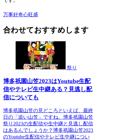
です。
万事好奇心旺盛
合わせておすすめします
祭り
博多祇園山笠2023はYoutube生配
信やテレビ生中継ある？見逃し配
信についても
博多祇園山笠の見どころといえば、最終
日の「追い山笠」ですね。博多祇園山笠
祭り2023の生配信や生中継と見逃し配信
はあるんでしょうか？博多祇園山笠2023
のYoutube生配信やテレビ生中継につい