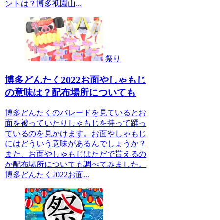
ントは？博多祇園山...
祭り
博多どんたく2022お面やしゃもじ
の意味は？配布場所についても
博多どんたくのパレードを見ているとお
面を被っていたりしゃもじを持って踊っ
ているのを見かけます。お面やしゃもじ
にはどういう意味があるんでしょうか？
また、お面やしゃもじはただで貰えるの
か配布場所についても調べてみました。
博多どんたく2022お面...