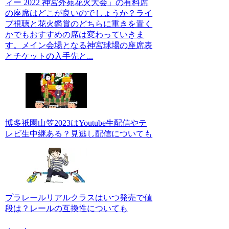
ィー 2022 神宮外苑花火大会」の有料席
の座席はどこが良いのでしょうか？ライ
ブ視聴と花火鑑賞のどちらに重きを置く
かでもおすすめの席は変わっていきま
す。メイン会場となる神宮球場の座席表
とチケットの入手先と...
博多祇園山笠2023はYoutube生配信やテ
レビ生中継ある？見逃し配信についても
プラレールリアルクラスはいつ発売で値
段は？レールの互換性についても