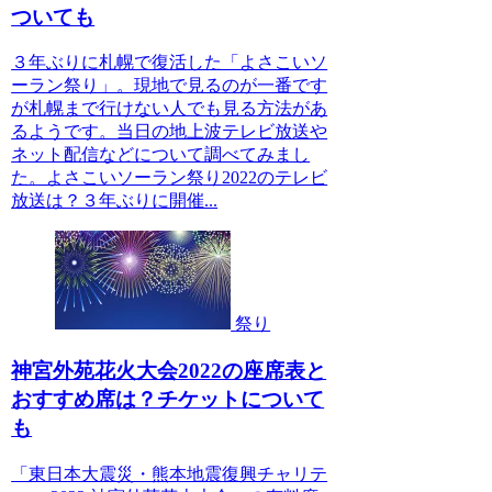
ついても
３年ぶりに札幌で復活した「よさこいソ
ーラン祭り」。現地で見るのが一番です
が札幌まで行けない人でも見る方法があ
るようです。当日の地上波テレビ放送や
ネット配信などについて調べてみまし
た。よさこいソーラン祭り2022のテレビ
放送は？３年ぶりに開催...
祭り
神宮外苑花火大会2022の座席表と
おすすめ席は？チケットについて
も
「東日本大震災・熊本地震復興チャリテ