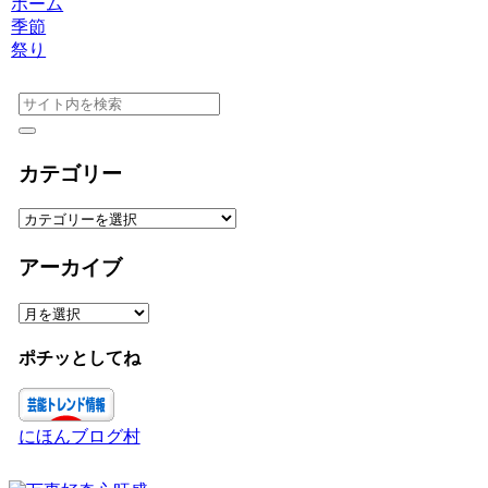
ホーム
季節
祭り
カテゴリー
カ
テ
ゴ
アーカイブ
リ
ー
ア
ー
カ
ポチッとしてね
イ
ブ
にほんブログ村