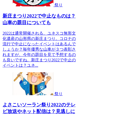
祭り
新庄まつり2022で中止なものは？
山車の題目についても
2022は通常開催される、ユネスコ無形文
化遺産の山形県の新庄まつり。コロナの
流行で中止になったイベントはあるんで
しょうか？毎年優秀な山車が３つ表彰さ
れますが、今年の題目を見て予想するの
も良いですね。新庄まつり2022で中止の
イベントは？ユネ...
祭り
よさこいソーラン祭り2022のテレ
ビ放送やネット配信は？見逃しに