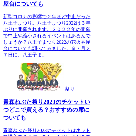
屋台についても
新型コロナの影響で２年ほど中止だった
八王子まつり。八王子まつり2022は３年
ぶりに開催されます。２０２２年の開催
で中止や縮小されるイベントはあるんで
しょうか？八王子まつり2022の花火や屋
台についても調べてみました。※７月２
７日に、八王子ま...
祭り
青森ねぶた祭り2023のチケットい
つどこで買える？おすすめの席に
ついても
青森ねぶた祭り2023のチケットはネット